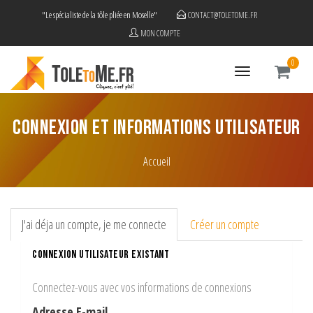
"Le spécialiste de la tôle pliée en Moselle"
CONTACT@TOLETOME.FR
MON COMPTE
0
Toggle
navigation
CONNEXION ET INFORMATIONS UTILISATEUR
Accueil
J'ai déja un compte, je me connecte
Créer un compte
Connexion utilisateur existant
Connectez-vous avec vos informations de connexions
Adresse E-mail