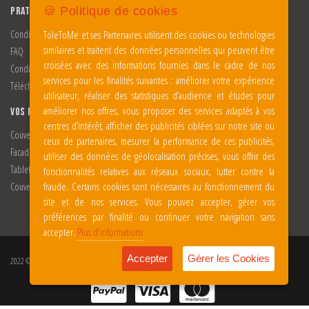
🍪 Politique de cookies
PRATIQUES
Conditions d'utilisations
ToleToMe et ses Partenaires utilisent des cookies ou technologies
similaires et traitent des données personnelles qui peuvent être
FAQ
croisées avec des informations fournies dans le cadre de nos
Conditions Générales de Vente
services pour les finalités suivantes : améliorer votre expérience
Télécharger notre nuancier
utilisateur, réaliser des statistiques d’audience et études pour
améliorer nos offres, vous proposer des services adaptés à vos
VOS PROJETS
centres d’intérêt, afficher des publicités ciblées sur notre site ou
Couvertine
ceux de partenaires, mesurer la performance de ces publicités,
Facade et bardage
utiliser des données de géolocalisation précises, vous offrir des
Tablette de fenêtre
fonctionnalités relatives aux réseaux sociaux, lutter contre la
fraude. Certains cookies sont nécessaires au fonctionnement du
Couverture et étanchéité
site et de nos services. Vous pouvez accepter, gérer vos
préférences par finalité ou continuer votre navigation sans
accepter.
Plus d'informations
Accepter
Gérer les Cookies
2022 © Amiral Studio. Tout droits réservés.
Mentions Légales
|
Réalisation du site AMIRAL STUDIO