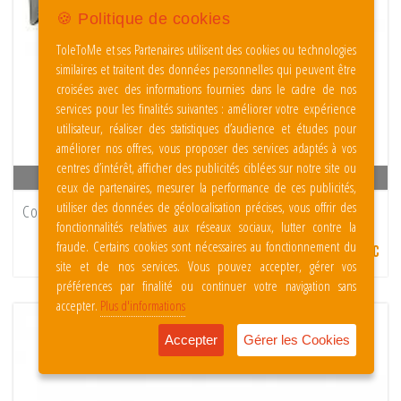
🍪 Politique de cookies
ToleToMe et ses Partenaires utilisent des cookies ou technologies
similaires et traitent des données personnelles qui peuvent être
croisées avec des informations fournies dans le cadre de nos
services pour les finalités suivantes : améliorer votre expérience
utilisateur, réaliser des statistiques d’audience et études pour
améliorer nos offres, vous proposer des services adaptés à vos
centres d’intérêt, afficher des publicités ciblées sur notre site ou
APERÇU RAPIDE
ceux de partenaires, mesurer la performance de ces publicités,
utiliser des données de géolocalisation précises, vous offrir des
Couvre-joint alu RAL 9005 pour couvertine largeur 250 mm
fonctionnalités relatives aux réseaux sociaux, lutter contre la
fraude. Certains cookies sont nécessaires au fonctionnement du
5.40 € TTC
site et de nos services. Vous pouvez accepter, gérer vos
préférences par finalité ou continuer votre navigation sans
accepter.
Plus d'informations
Accepter
Gérer les Cookies