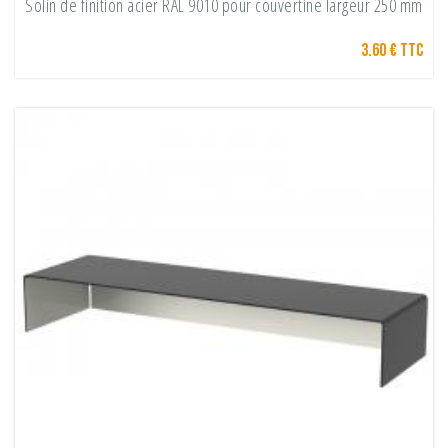
Solin de finition acier RAL 9010 pour couvertine largeur 250 mm
3.60 € TTC