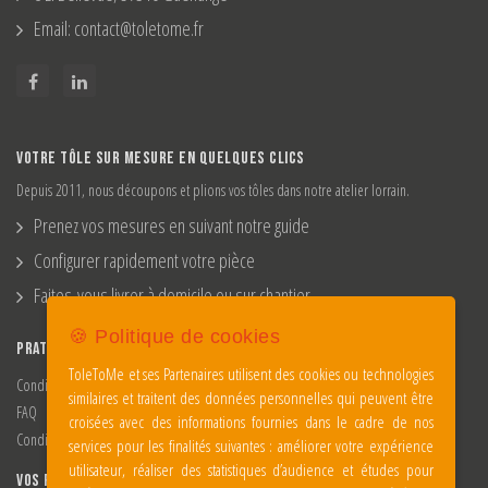
Email: contact@toletome.fr
VOTRE TÔLE SUR MESURE EN QUELQUES CLICS
Depuis 2011, nous découpons et plions vos tôles dans notre atelier lorrain.
Prenez vos mesures en suivant notre guide
Configurer rapidement votre pièce
Faites-vous livrer à domicile ou sur chantier
🍪 Politique de cookies
PRATIQUES
ToleToMe et ses Partenaires utilisent des cookies ou technologies
Conditions d'utilisations
similaires et traitent des données personnelles qui peuvent être
FAQ
croisées avec des informations fournies dans le cadre de nos
Conditions Générales de Vente
services pour les finalités suivantes : améliorer votre expérience
utilisateur, réaliser des statistiques d’audience et études pour
VOS PROJETS