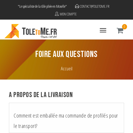
"Le spécialiste de la tôle pliée en Moselle"
CONTACT@TOLETOME.FR
MON COMPTE
0
Toggle
navigation
FOIRE AUX QUESTIONS
Accueil
A propos de la livraison
Comment est emballée ma commande de profilés pour
le transport?