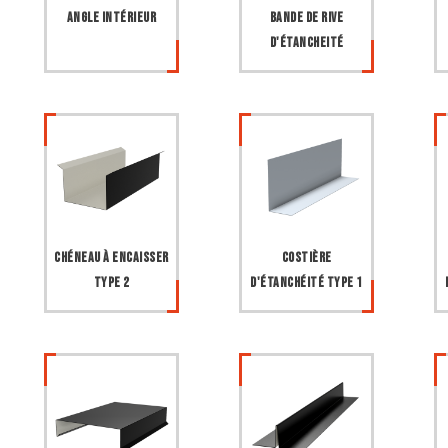
Angle intérieur
Bande de rive
d'étancheité
Chéneau à encaisser
Costière
type 2
d'étanchéité type 1