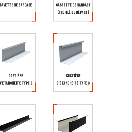
Bavette de bardage
Cassette de bardage
(profilé de départ)
Costière
Costière
d'étanchéité type 2
d'étanchéité type 3