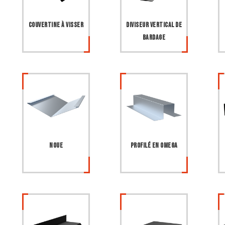
Couvertine à visser
Diviseur vertical de
bardage
Noue
Profilé en Omega