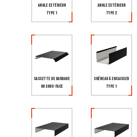
Angle extérieur
Angle extérieur
type 1
type 2
Cassette de bardage
Chéneau à encaisser
ou sous-face
type 1