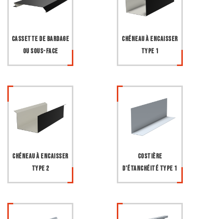
Cassette de bardage
Chéneau à encaisser
ou sous-face
type 1
Chéneau à encaisser
Costière
type 2
d'étanchéité type 1