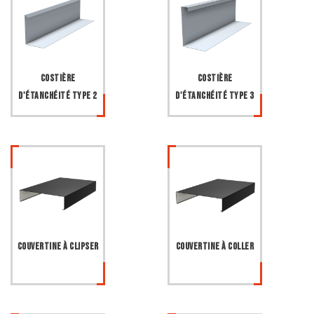
Costière
Costière
d'étanchéité type 2
d'étanchéité type 3
Couvertine à clipser
Couvertine à coller