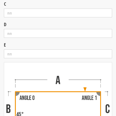
C
D
E