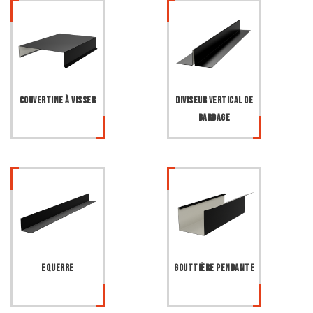
Couvertine à visser
Diviseur vertical de
bardage
Equerre
Gouttière pendante