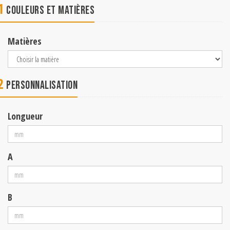
1
Couleurs et matières
Matières
2
Personnalisation
Longueur
A
B