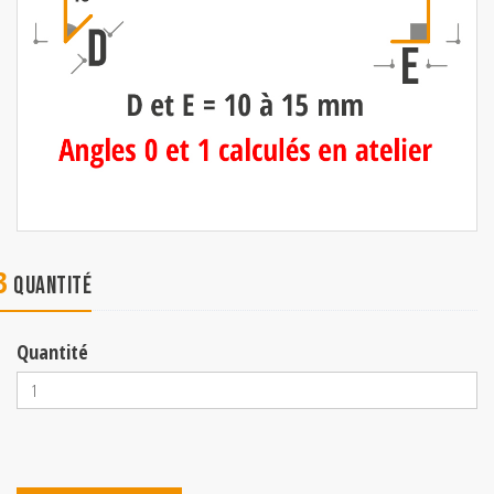
3
Quantité
Quantité