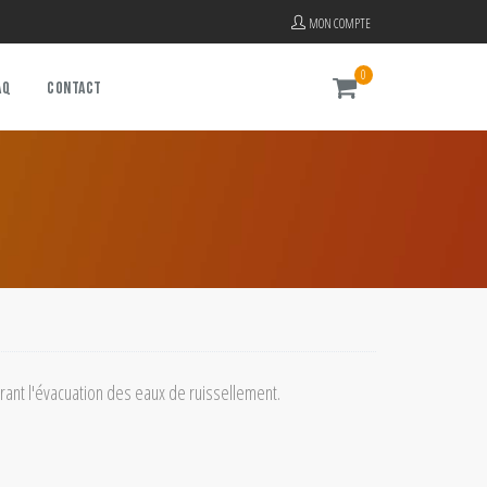
MON COMPTE
0
AQ
CONTACT
rant l'évacuation des eaux de ruissellement.