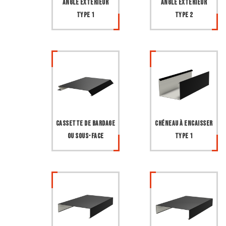
Angle extérieur
Angle extérieur
type 1
type 2
Cassette de bardage
Chéneau à encaisser
ou sous-face
type 1