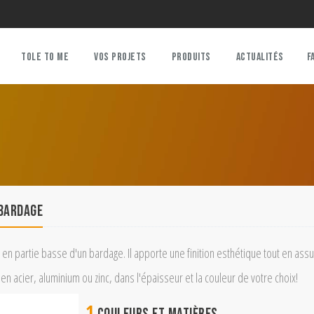
TOLE TO ME
VOS PROJETS
PRODUITS
ACTUALITÉS
F
 bardage
en partie basse d'un bardage. Il apporte une finition esthétique tout en assu
 acier, aluminium ou zinc, dans l'épaisseur et la couleur de votre choix!
1