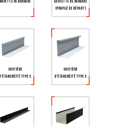
Bavette de bardage
Cassette de bardage
(profilé de départ)
Costière
Costière
d'étanchéité type 2
d'étanchéité type 3