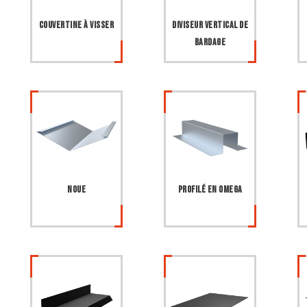
Couvertine à visser
Diviseur vertical de
bardage
Noue
Profilé en Omega