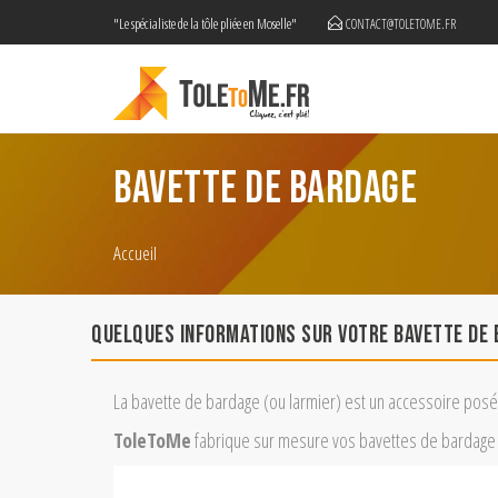
"Le spécialiste de la tôle pliée en Moselle"
CONTACT@TOLETOME.FR
BAVETTE DE BARDAGE
Accueil
Quelques informations sur votre Bavette de
La bavette de bardage (ou larmier) est un accessoire posé 
ToleToMe
fabrique sur mesure vos bavettes de bardage en