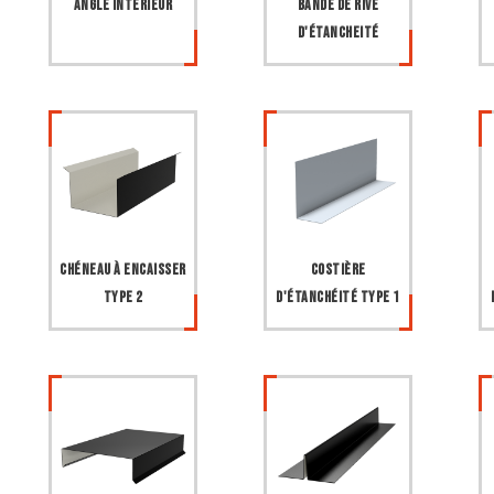
Angle intérieur
Bande de rive
d'étancheité
Chéneau à encaisser
Costière
type 2
d'étanchéité type 1