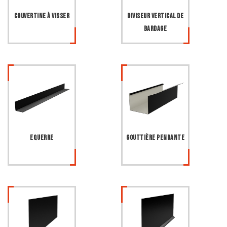
Couvertine à visser
Diviseur vertical de
bardage
Equerre
Gouttière pendante