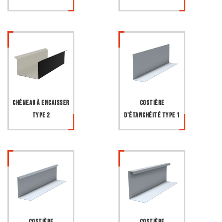
Chéneau à encaisser
Costière
type 2
d'étanchéité type 1
Costière
Costière