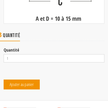
3
Quantité
Quantité
Ajouter au panier